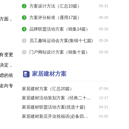
方案设计方法（汇总10篇）
2
05-31
方案评分标准（通用17篇）
3
05-30
方面，
品牌联盟活动方案（锦集14篇）
4
05-28
员工趣味运动会方案(集锦十七篇)
5
05-26
门户网站设计方案（锦集十篇）
6
05-26
有变更
决定，
家居建材方案
虑的依
走向专
家居建材方案（汇总20篇）
07-04
家居建材活动策划方案（经典二十篇）
12-17
家居建材联盟活动方案(优选十篇)
04-21
家居建材新店开业祝福语(必备四十三句)
01-02